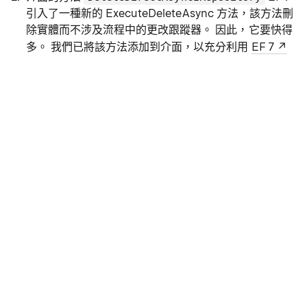
引入了一種新的 ExecuteDeleteAsync 方法，該方法刪
除實體而不涉及流程中的更改跟蹤器。 因此，它要快得
多。 我們已將該方法添加到介面，以充分利用
EF 7
的功能。 它刪除符合給定謂詞的所有實體。它直接從資
料庫中刪除實體，而不獲取它們。 因此，一些功能不起
作用，如軟刪除,多租戶和審計日誌，因此在需要時請謹
慎使用此方法。 如果需要這些功能，請使用該
DeleteAsync 方法。
介面
有時，在創建應用程式
IAbpHostEnvironment
時，我們需要獲取當前的託管環境並據此採取措施。 在
這種情況下，我們可以在最終應用程式中使用一些服
務， 例如 .NET 提供的 IWebHostEnvironment 或
IWebAssemblyHostEnvironment。 但是，我們不能
在類庫中使用這些服務，該類庫由最終應用程式使用。
ABP 架構提供服務， 它允許您隨時取得當前環境名稱.
被ABP框架在幾個地方用來執行環境的特定操作 例如，
ABP 框架減少了緩存持續時間 IAbpHostEnvironment
IAbpHostEnvironment Development某些服務的環