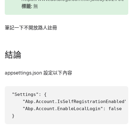
標籤:
無
筆記一下不開放路人註冊
結論
appsettings.json 設定以下內容
"Settings": {

    "Abp.Account.IsSelfRegistrationEnabled": f
    "Abp.Account.EnableLocalLogin": false

}