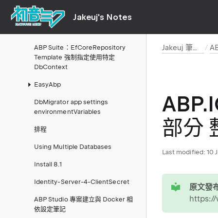
ABP Azure Akamai 部署檢查表
Jakeuj's Notes
ABP Suite：自訂 Entity Consts 的
最佳做法
Jakeuj 筆記本
ABP Suite：EfCoreRepository
Template 強制指定使用特定
DbContext
EasyAbp
ABP.
DbMigrator app settings
environmentVariables
部分 
排程
Using Multiple Databases
Last modified:
10 
Install 8.1
tip
Identity-Server-4-ClientSecret
原文發布
https:/
ABP Studio 專案建立與 Docker 相
依設定筆記