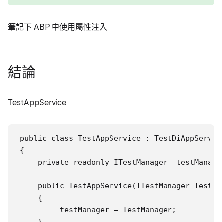
筆記下 ABP 中使用屬性注入
結論
TestAppService
public class TestAppService : TestDiAppService
{

    private readonly ITestManager _testManage
    public TestAppService(ITestManager TestMan
    {

        _testManager = TestManager;

    }
