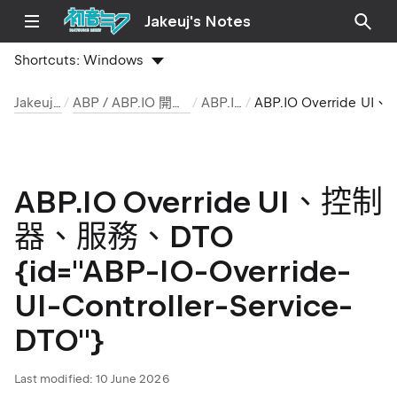
Jakeuj's Notes
Shortcuts:
Windows
Jakeuj 筆記本
ABP / ABP.IO 開發環境與安裝筆記
ABP.IO 文章
ABP.IO Override UI、控制器、服務、DTO
ABP.IO Override UI、控制
器、服務、DTO
{id="ABP-IO-Override-
UI-Controller-Service-
DTO"}
Last modified:
10 June 2026