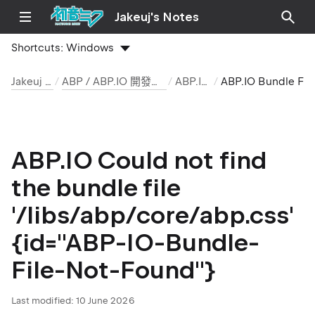
Jakeuj's Notes
Shortcuts:
Windows
Jakeuj 筆記本
ABP / ABP.IO 開發環境與安裝筆記
ABP.IO 文章
ABP.IO Bundle File Not Fo
ABP.IO Could not find
the bundle file
'/libs/abp/core/abp.css'
{id="ABP-IO-Bundle-
File-Not-Found"}
Last modified:
10 June 2026