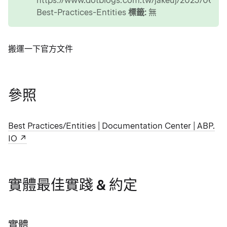
https://www.dotblogs.com.tw/jakeuj/2023/06/2
Best-Practices-Entities
標籤:
無
搬運一下官方文件
參照
Best Practices/Entities | Documentation Center | ABP.
IO
實體最佳實踐 & 約定
實體