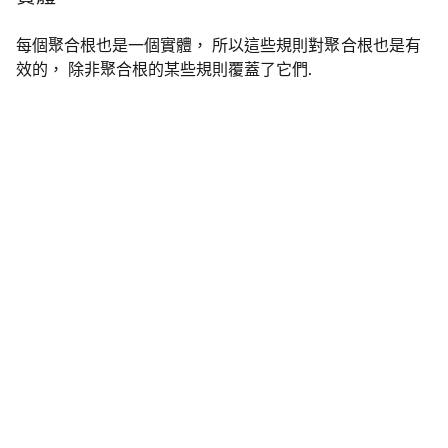
每個聚合根也是一個實體， 所以這些規則對聚合根也是有
效的， 除非聚合根的某些規則覆蓋了它們.
推薦
在
領域層
中定義實體.
主構造函數
推薦
定義一個
主構造函數
確保實體在創建時的有效
性， 在代碼中通過主構造函數創建實體的新實例.
推薦
根據需求把主構造函數定義為
，
public
或
. 如果它不是
internal
protected internal
的， 那麼應該由領域服務來創建實體.
public
推薦
總是在主構造函數中初始化子集合.
不推薦
在主構造函數中生成
鍵， 應該將其做為
Guid