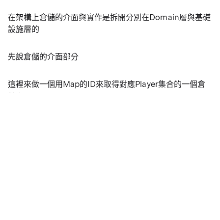
在架構上倉儲的介面與實作是拆開分別在Domain層與基礎
設施層的
先說倉儲的介面部分
這裡來做一個用Map的ID來取得對應Player集合的一個倉
儲介面
首先一樣按照架構我們在Core專案中開一個IRepositories
資料夾來放
MyCompany.MyProject.Core\IRepositories\
![MyCompany.MyProject.Core\IRepositories\]
(https://dotblogsfile.blob.core.windows.net/user/jakeu
2443-44d7-8c9b-