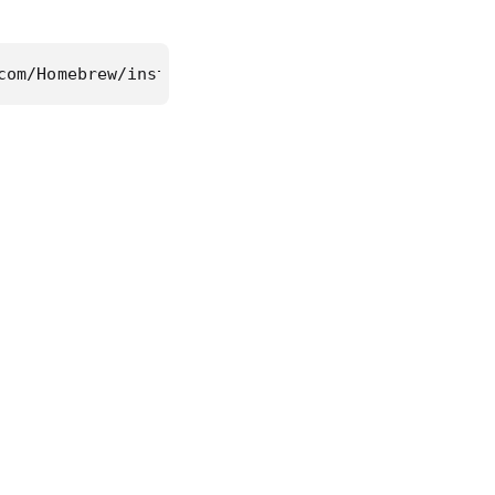
com/Homebrew/install/HEAD/install.sh)"