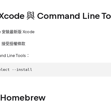
Xcode 與 Command Line To
re 安裝最新版 Xcode
e，接受授權條款
d Line Tools：
elect --install
 Homebrew