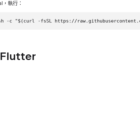
nal，執行：
sh -c "$(curl -fsSL https://raw.githubusercontent.
Flutter
er SDK 並解壓縮到指定資料夾
加入 PATH
，依指示安裝缺少的元件
er doctor
 CocoaPods