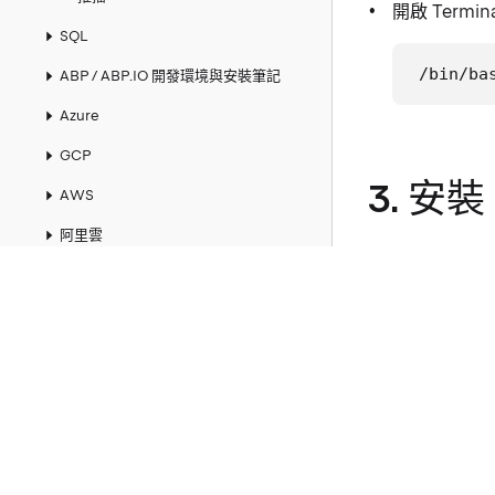
開啟 Termi
SQL
/bin/ba
ABP / ABP.IO 開發環境與安裝筆記
Azure
GCP
3. 安裝 
AWS
阿里雲
下載 Flutt
Entity Framework
Git
將 Flutter 
Windows
執行
flutt
WSL
Ubuntu
4. 安裝
Node.js