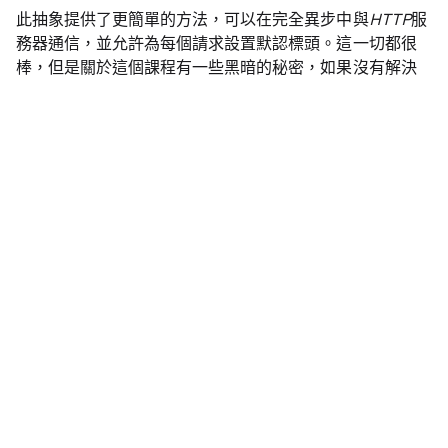
此抽象提供了更簡單的方法，可以在完全異步中與
HTTP
服
務器通信，並允許為每個請求設置默認標頭。這一切都很
棒，但是關於這個課程有一些黑暗的秘密，如果沒有解決
這個問題可能會導致嚴重的性能，有時甚至會出現令人難
以置信的錯誤！在本文中，我們將探討在使用該類時需要
注意的***問題***
細微之處
。
HttpClient
那有什麼不對？
的
類實現
提示此類型的任何
HttpClient
IDisposable
對象必須加以處置使用後; 考慮到這一點，讓我們看看如何
使用這個類假設我不知道這個問題：
var endpoint = new Uri("http://localhost:1234/
for (int i = 0; i < 10; i++)
