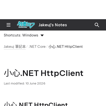
Jakeuj's Notes
Shortcuts:
Windows
Jakeuj 筆記本
.NET Core
小心.NET HttpClient
小心.NET HttpClient
Last modified:
10 June 2026
小心.NET HttpClient