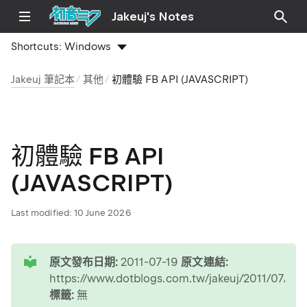
Jakeuj's Notes
Shortcuts:
Windows
Jakeuj 筆記本
其他
初體驗 FB API (JAVASCRIPT)
初體驗 FB API
(JAVASCRIPT)
Last modified:
10 June 2026
tip
原文發布日期:
2011-07-19
原文連結:
https://www.dotblogs.com.tw/jakeuj/2011/07/19
標籤:
無