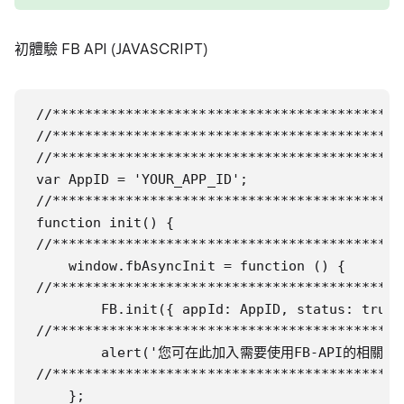
初體驗 FB API (JAVASCRIPT)
//*****************************************
//*****************************************
//*****************************************
var AppID = 'YOUR_APP_ID';

//*****************************************
function init() {

//***************************************
    window.fbAsyncInit = function () {

//***************************************
        FB.init({ appId: AppID, status: true,
//**************************************
        alert('您可在此加入需要使用FB-API的相關
//*****************************************
    };
